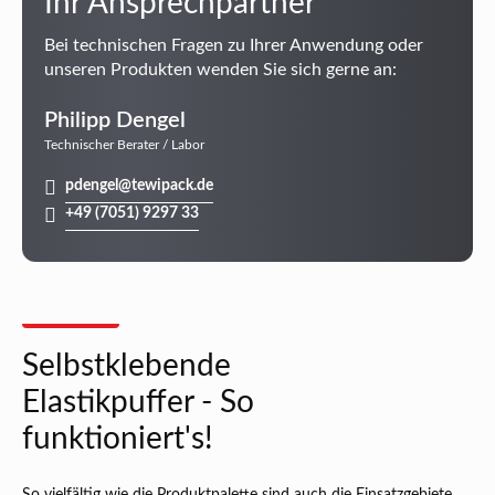
Ihr Ansprechpartner
Bei technischen Fragen zu Ihrer Anwendung oder
unseren Produkten wenden Sie sich gerne an:
Philipp Dengel
Technischer Berater / Labor
pdengel@tewipack.de
+49 (7051) 9297 33
Selbstklebende
Elastikpuffer - So
funktioniert's!
So vielfältig wie die Produktpalette sind auch die Einsatzgebiete