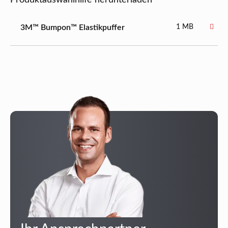
3M™ Bumpon™ Elastikpuffer
1 MB