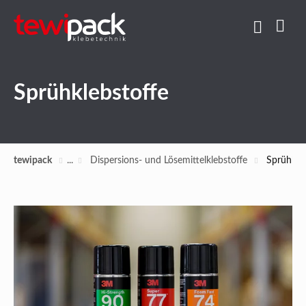
Sprühklebstoffe
tewipack
Dispersions- und Lösemittelklebstoffe
Sprühkle