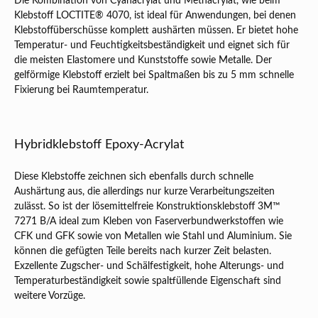
Die Kombination von Cyanacrylat und Methacrylat, wie beim
Klebstoff LOCTITE® 4070, ist ideal für Anwendungen, bei denen
Klebstoffüberschüsse komplett aushärten müssen. Er bietet hohe
Temperatur- und Feuchtigkeitsbeständigkeit und eignet sich für
die meisten Elastomere und Kunststoffe sowie Metalle. Der
gelförmige Klebstoff erzielt bei Spaltmaßen bis zu 5 mm schnelle
Fixierung bei Raumtemperatur.
Hybridklebstoff Epoxy-Acrylat
Diese Klebstoffe zeichnen sich ebenfalls durch schnelle
Aushärtung aus, die allerdings nur kurze Verarbeitungszeiten
zulässt. So ist der lösemittelfreie Konstruktionsklebstoff 3M™
7271 B/A ideal zum Kleben von Faserverbundwerkstoffen wie
CFK und GFK sowie von Metallen wie Stahl und Aluminium. Sie
können die gefügten Teile bereits nach kurzer Zeit belasten.
Exzellente Zugscher- und Schälfestigkeit, hohe Alterungs- und
Temperaturbeständigkeit sowie spaltfüllende Eigenschaft sind
weitere Vorzüge.