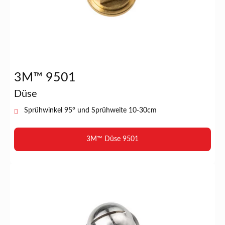
3M™ 9501
Düse
Sprühwinkel 95° und Sprühweite 10-30cm
3M™ Düse 9501