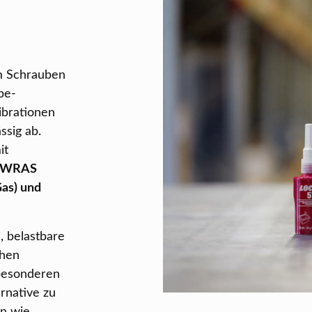
um Schrauben
be-
ibrationen
ssig ab.
it
, WRAS
as) und
, belastbare
chen
 besonderen
ernative zu