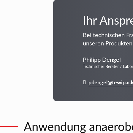
Ihr Anspr
Bei technischen Fr
unseren Produkten 
Philipp Dengel
Technischer Berater / Labo
pdengel@tewipack
Anwendung anaerobe