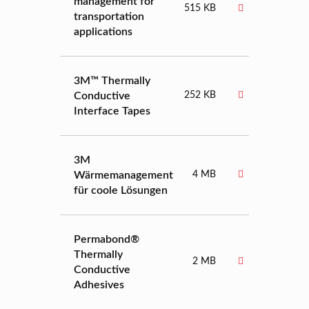
management for
515 KB
transportation
applications
3M™ Thermally
Conductive
252 KB
Interface Tapes
3M
Wärmemanagement
4 MB
für coole Lösungen
Permabond®
Thermally
2 MB
Conductive
Adhesives