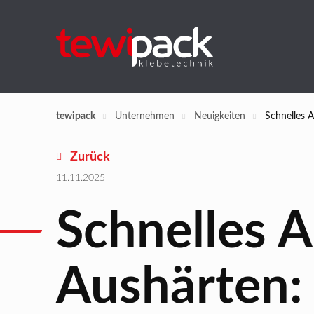
tewipack
Unternehmen
Neuigkeiten
Schnelles 
Zurück
11.11.2025
Schnelles 
Aushärten: 