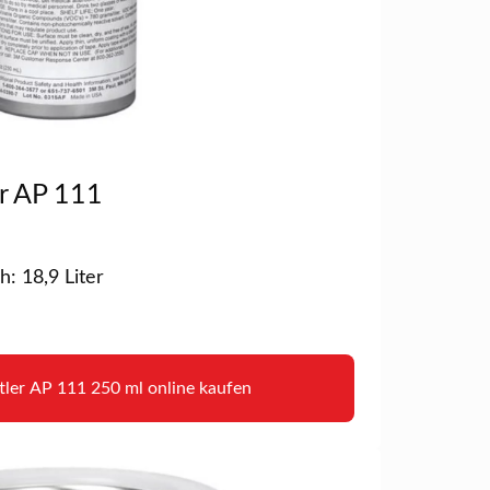
r AP 111
h: 18,9 Liter
ler AP 111 250 ml online kaufen