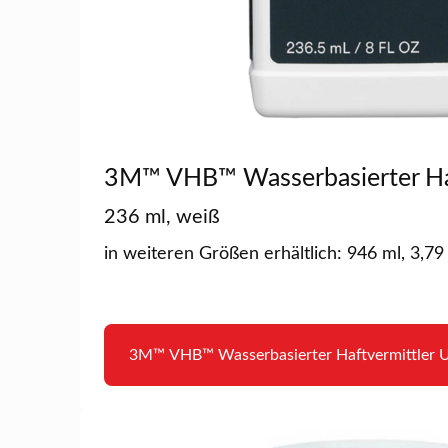
3M™ VHB™ Wasserbasierter Haf
236 ml, weiß
in weiteren Größen erhältlich: 946 ml, 3,79 
3M™ VHB™ Wasserbasierter Haftvermittler U