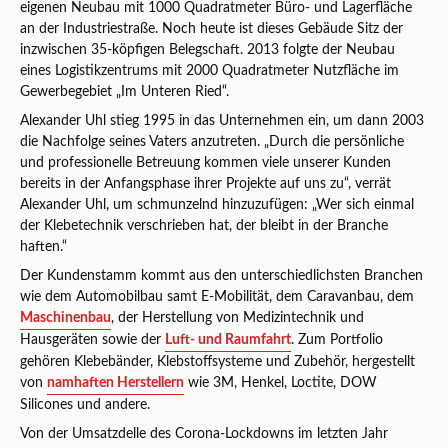
eigenen Neubau mit 1000 Quadratmeter Büro- und Lagerfläche
an der Industriestraße. Noch heute ist dieses Gebäude Sitz der
inzwischen 35-köpfigen Belegschaft. 2013 folgte der Neubau
eines Logistikzentrums mit 2000 Quadratmeter Nutzfläche im
Gewerbegebiet „Im Unteren Ried“.
Alexander Uhl stieg 1995 in das Unternehmen ein, um dann 2003
die Nachfolge seines Vaters anzutreten. „Durch die persönliche
und professionelle Betreuung kommen viele unserer Kunden
bereits in der Anfangsphase ihrer Projekte auf uns zu“, verrät
Alexander Uhl, um schmunzelnd hinzuzufügen: „Wer sich einmal
der Klebetechnik verschrieben hat, der bleibt in der Branche
haften.“
Der Kundenstamm kommt aus den unterschiedlichsten Branchen
wie dem Automobilbau samt E-Mobilität, dem Caravanbau, dem
Maschinenbau
, der Herstellung von Medizintechnik und
Hausgeräten sowie der
Luft- und Raumfahrt
. Zum Portfolio
gehören Klebebänder, Klebstoffsysteme und Zubehör, hergestellt
von
namhaften Herstellern
wie 3M, Henkel, Loctite, DOW
Silicones und andere.
Von der Umsatzdelle des Corona-Lockdowns im letzten Jahr