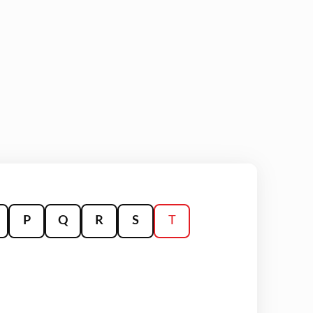
P
Q
R
S
T