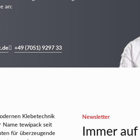
e an:
r
.de
+49 (7051) 9297 33
modernen Klebetechnik
Newsletter
r Name tewipack seit
Immer auf
nten für überzeugende