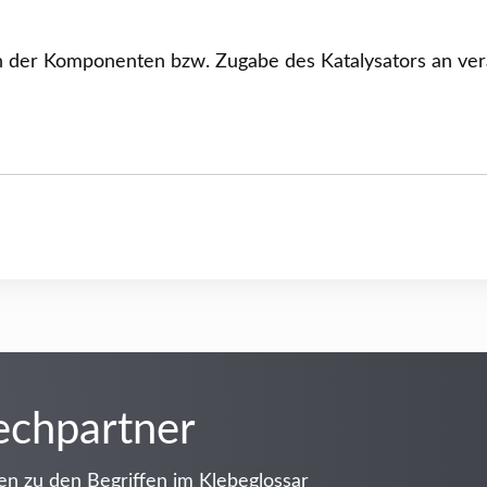
n der Komponenten bzw. Zugabe des Katalysators an vera
echpartner
en zu den Begriffen im Klebeglossar