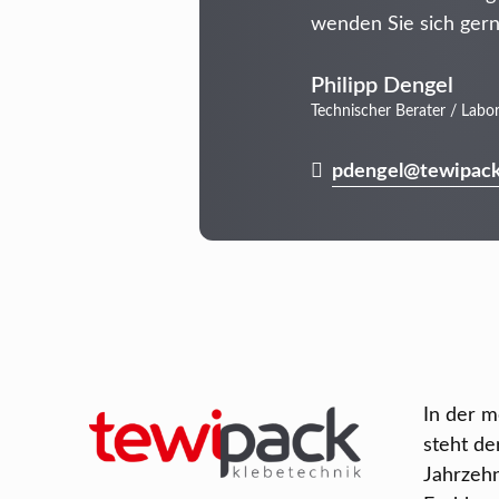
wenden Sie sich gern
Philipp Dengel
Technischer Berater / Labo
pdengel@tewipack
In der 
steht de
Jahrzeh