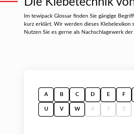
Die Klebetechnik von
Im tewipack Glossar finden Sie gängige Begriff
kurz erklärt. Wir werden dieses Klebelexikon s
Nutzen Sie es gerne als Nachschlagewerk der
A
B
C
D
E
F
U
V
W
X
Y
Z