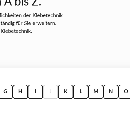
 A bis Z.
lichkeiten der Klebetechnik
tändig für Sie erweitern.
 Klebetechnik.
G
H
I
J
K
L
M
N
O