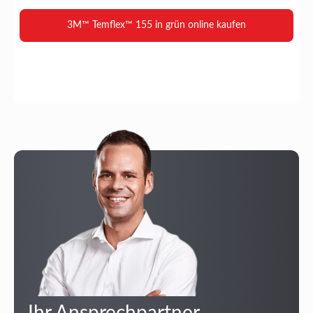
3M™ Temflex™ 155 in grün online kaufen